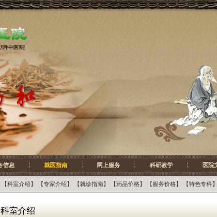
务信息
就医指南
网上服务
科研教学
医院
【
科室介绍
】 【
专家介绍
】 【
就诊指南
】 【
药品价格
】 【
服务价格
】 【
特色专科
】
科室介绍